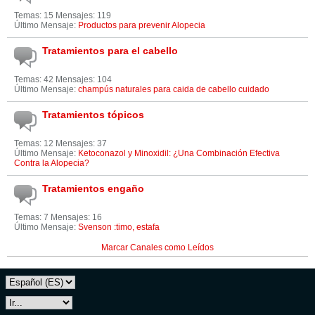
Temas: 15 Mensajes: 119
Último Mensaje:
Productos para prevenir Alopecia
Tratamientos para el cabello
Temas: 42 Mensajes: 104
Último Mensaje:
champús naturales para caida de cabello cuidado
Tratamientos tópicos
Temas: 12 Mensajes: 37
Último Mensaje:
Ketoconazol y Minoxidil: ¿Una Combinación Efectiva
Contra la Alopecia?
Tratamientos engaño
Temas: 7 Mensajes: 16
Último Mensaje:
Svenson :timo, estafa
Marcar Canales como Leídos