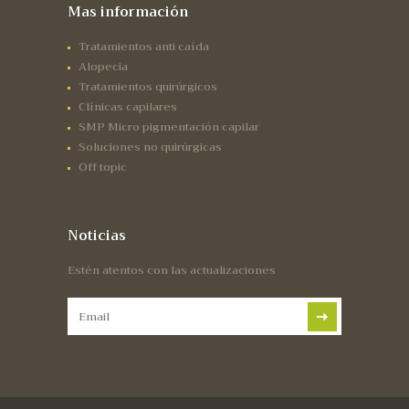
Mas información
Tratamientos anti caída
Alopecia
Tratamientos quirúrgicos
Clínicas capilares
SMP Micro pigmentación capilar
Soluciones no quirúrgicas
Off topic
Noticias
Estén atentos con las actualizaciones