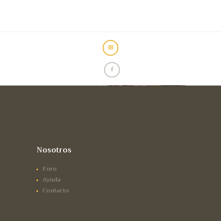
INICIO
FOROS
ANTICAÍDA
ALOPECIA
CIRUGÍA
CLÍNICAS
Nosotros
MICROPIGMENTACIÓN
Foro
SIN CIRUGÍA
Ayuda
Contacto