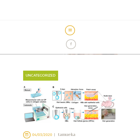
INICIO
FOROS
ANTICAÍDA
ALOPECIA
UNCATEGORIZED
CIRUGÍA
CLÍNICAS
MICROPIGMENTACIÓN
SIN CIRUGÍA
tamueka
04/03/2020