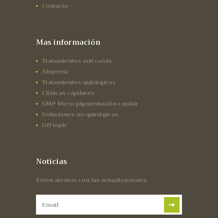
Contacto
Mas información
Tratamientos anti caída
Alopecia
Tratamientos quirúrgicos
Clínicas capilares
SMP Micro pigmentación capilar
Soluciones no quirúrgicas
Off topic
Noticias
Estén atentos con las actualizaciones