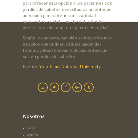
para ofrecer esta opción a los pacientes con
pérdida de cabello, necesitamos un enfoque
adecuado para obtener una cantidad
suficiente de células madre del folículo
piloso antes de preparar injertos de tejido”.
Según los autores, también se requieren más
estudios que utilicen células madre del
folículo piloso derivadas de pacientes que
sufren pérdida de cabello.
Fuente:
Yokohama National University
Share:
Nosotros
Foro
Ayuda